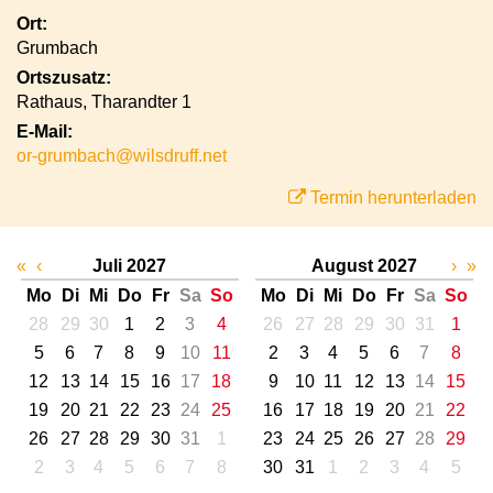
Ort:
Grumbach
Ortszusatz:
Rathaus, Tharandter 1
E-Mail:
or-grumbach@wilsdruff.net
Termin herunterladen
«
‹
Juli 2027
August 2027
›
»
Mo
Di
Mi
Do
Fr
Sa
So
Mo
Di
Mi
Do
Fr
Sa
So
28
29
30
1
2
3
4
26
27
28
29
30
31
1
5
6
7
8
9
10
11
2
3
4
5
6
7
8
12
13
14
15
16
17
18
9
10
11
12
13
14
15
19
20
21
22
23
24
25
16
17
18
19
20
21
22
26
27
28
29
30
31
1
23
24
25
26
27
28
29
2
3
4
5
6
7
8
30
31
1
2
3
4
5