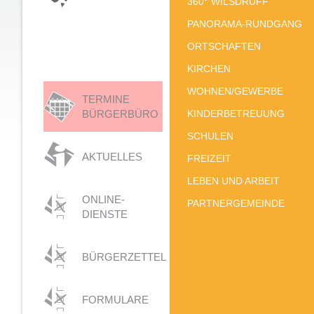
360° WILSDRUFF
PANORAMA-RUNDGANG
ORTSCHAFTEN
KIRCHEN
WOHNEN/GEWERBE
TERMINE
BÜRGERBÜRO
KINDERBETREUUNG
SCHULEN
AKTUELLES
FREIZEIT
LEBEN UND ARBEIT
ONLINE-
PARTNERGEMEINDE
DIENSTE
BÜRGERZETTEL
FORMULARE