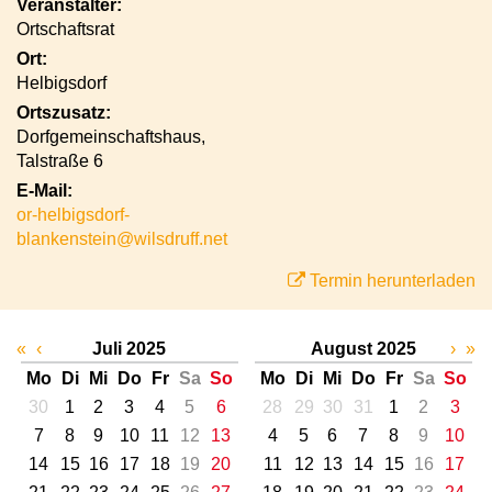
Veranstalter:
Ortschaftsrat
Ort:
Helbigsdorf
Ortszusatz:
Dorfgemeinschaftshaus,
Talstraße 6
E-Mail:
or-helbigsdorf-
blankenstein@wilsdruff.net
Termin herunterladen
«
‹
Juli 2025
August 2025
›
»
Mo
Di
Mi
Do
Fr
Sa
So
Mo
Di
Mi
Do
Fr
Sa
So
30
1
2
3
4
5
6
28
29
30
31
1
2
3
7
8
9
10
11
12
13
4
5
6
7
8
9
10
14
15
16
17
18
19
20
11
12
13
14
15
16
17