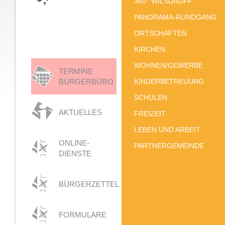
360° WILSDRUFF
PANORAMA-RUNDGANG
ORTSCHAFTEN
KIRCHEN
WOHNEN/GEWERBE
TERMINE
BÜRGERBÜRO
KINDERBETREUUNG
SCHULEN
AKTUELLES
FREIZEIT
LEBEN UND ARBEIT
ONLINE-
PARTNERGEMEINDE
DIENSTE
BÜRGERZETTEL
FORMULARE