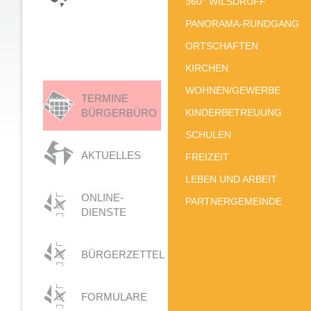
360° WILSDRUFF
PANORAMA-RUNDGANG
ORTSCHAFTEN
KIRCHEN
WOHNEN/GEWERBE
TERMINE
BÜRGERBÜRO
KINDERBETREUUNG
SCHULEN
AKTUELLES
FREIZEIT
LEBEN UND ARBEIT
ONLINE-
PARTNERGEMEINDE
DIENSTE
BÜRGERZETTEL
FORMULARE