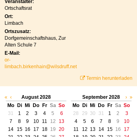
Veranstalter:
Ortschaftsrat
Ort:
Limbach
Ortszusatz:
Dorfgemeinschaftshaus, Zur
Alten Schule 7
E-Mail:
or-
limbach.birkenhain@wilsdruff.net
Termin herunterladen
«
‹
August 2028
September 2028
›
»
Mo
Di
Mi
Do
Fr
Sa
So
Mo
Di
Mi
Do
Fr
Sa
So
31
1
2
3
4
5
6
28
29
30
31
1
2
3
7
8
9
10
11
12
13
4
5
6
7
8
9
10
14
15
16
17
18
19
20
11
12
13
14
15
16
17