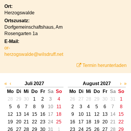
Ort:
Herzogswalde
Ortszusatz:
Dorfgemeinschaftshaus, Am
Rosengarten 1a
E-Mail:
or-
herzogswalde@wilsdruff.net
Termin herunterladen
«
‹
Juli 2027
August 2027
›
»
Mo
Di
Mi
Do
Fr
Sa
So
Mo
Di
Mi
Do
Fr
Sa
So
28
29
30
1
2
3
4
26
27
28
29
30
31
1
5
6
7
8
9
10
11
2
3
4
5
6
7
8
12
13
14
15
16
17
18
9
10
11
12
13
14
15
19
20
21
22
23
24
25
16
17
18
19
20
21
22
26
27
28
29
30
31
1
23
24
25
26
27
28
29