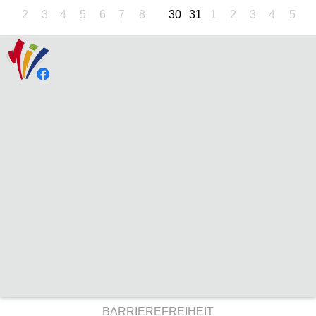
2
3
4
5
6
7
8
30
31
1
2
3
4
5
BARRIEREFREIHEIT