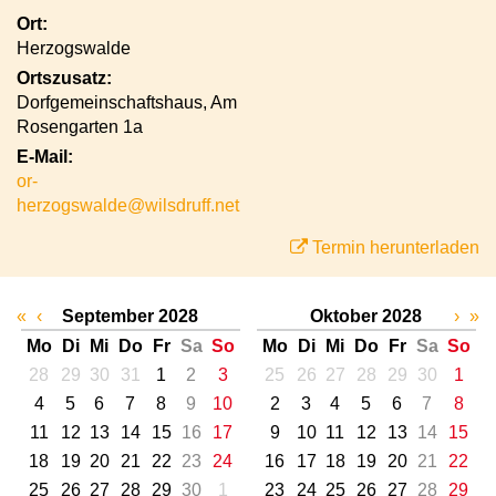
Ort:
Herzogswalde
Ortszusatz:
Dorfgemeinschaftshaus, Am
Rosengarten 1a
E-Mail:
or-
herzogswalde@wilsdruff.net
Termin herunterladen
«
‹
September 2028
Oktober 2028
›
»
Mo
Di
Mi
Do
Fr
Sa
So
Mo
Di
Mi
Do
Fr
Sa
So
28
29
30
31
1
2
3
25
26
27
28
29
30
1
4
5
6
7
8
9
10
2
3
4
5
6
7
8
11
12
13
14
15
16
17
9
10
11
12
13
14
15
18
19
20
21
22
23
24
16
17
18
19
20
21
22
25
26
27
28
29
30
1
23
24
25
26
27
28
29