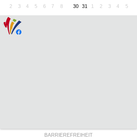
2
3
4
5
6
7
8
30
31
1
2
3
4
5
BARRIEREFREIHEIT