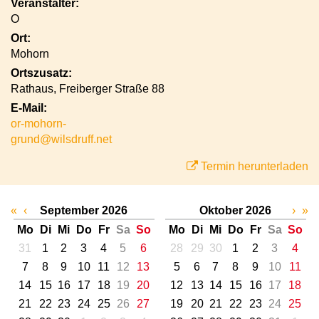
Veranstalter:
O
Ort:
Mohorn
Ortszusatz:
Rathaus, Freiberger Straße 88
E-Mail:
or-mohorn-
grund@wilsdruff.net
Termin herunterladen
«
‹
September 2026
Oktober 2026
›
»
Mo
Di
Mi
Do
Fr
Sa
So
Mo
Di
Mi
Do
Fr
Sa
So
31
1
2
3
4
5
6
28
29
30
1
2
3
4
7
8
9
10
11
12
13
5
6
7
8
9
10
11
14
15
16
17
18
19
20
12
13
14
15
16
17
18
21
22
23
24
25
26
27
19
20
21
22
23
24
25