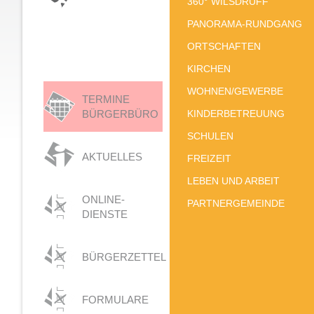
360° WILSDRUFF
PANORAMA-RUNDGANG
ORTSCHAFTEN
KIRCHEN
WOHNEN/GEWERBE
TERMINE
BÜRGERBÜRO
KINDERBETREUUNG
SCHULEN
AKTUELLES
FREIZEIT
LEBEN UND ARBEIT
ONLINE-
PARTNERGEMEINDE
DIENSTE
BÜRGERZETTEL
FORMULARE