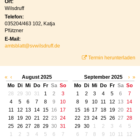
Ort:
Wilsdruff
Telefon:
035204/463 102, Katja
Pfützner
E-Mail:
amtsblatt@svwilsdruff.de
Termin herunterladen
«
‹
August 2025
September 2025
›
»
Mo
Di
Mi
Do
Fr
Sa
So
Mo
Di
Mi
Do
Fr
Sa
So
28
29
30
31
1
2
3
1
2
3
4
5
6
7
4
5
6
7
8
9
10
8
9
10
11
12
13
14
11
12
13
14
15
16
17
15
16
17
18
19
20
21
18
19
20
21
22
23
24
22
23
24
25
26
27
28
25
26
27
28
29
30
31
29
30
1
2
3
4
5
1
2
3
4
5
6
7
6
7
8
9
10
11
12