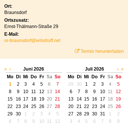
Ort:
Braunsdorf
Ortszusatz:
Ernst-Thälmann-Straße 29
E-Mail:
or-braunsdorf@wilsdruff.net
Termin herunterladen
«
‹
Juni 2026
Juli 2026
›
»
Mo
Di
Mi
Do
Fr
Sa
So
Mo
Di
Mi
Do
Fr
Sa
So
1
2
3
4
5
6
7
29
30
1
2
3
4
5
8
9
10
11
12
13
14
6
7
8
9
10
11
12
15
16
17
18
19
20
21
13
14
15
16
17
18
19
22
23
24
25
26
27
28
20
21
22
23
24
25
26
29
30
1
2
3
4
5
27
28
29
30
31
1
2
6
7
8
9
10
11
12
3
4
5
6
7
8
9