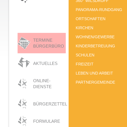
360° WILSDRUFF
PANORAMA-RUNDGANG
ORTSCHAFTEN
KIRCHEN
WOHNEN/GEWERBE
TERMINE
BÜRGERBÜRO
KINDERBETREUUNG
SCHULEN
AKTUELLES
FREIZEIT
LEBEN UND ARBEIT
ONLINE-
PARTNERGEMEINDE
DIENSTE
BÜRGERZETTEL
FORMULARE