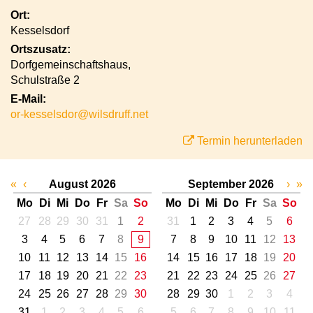
Ort:
Kesselsdorf
Ortszusatz:
Dorfgemeinschaftshaus,
Schulstraße 2
E-Mail:
or-kesselsdor@wilsdruff.net
Termin herunterladen
«
‹
August 2026
September 2026
›
»
Mo
Di
Mi
Do
Fr
Sa
So
Mo
Di
Mi
Do
Fr
Sa
So
27
28
29
30
31
1
2
31
1
2
3
4
5
6
3
4
5
6
7
8
9
7
8
9
10
11
12
13
10
11
12
13
14
15
16
14
15
16
17
18
19
20
17
18
19
20
21
22
23
21
22
23
24
25
26
27
24
25
26
27
28
29
30
28
29
30
1
2
3
4
31
1
2
3
4
5
6
5
6
7
8
9
10
11