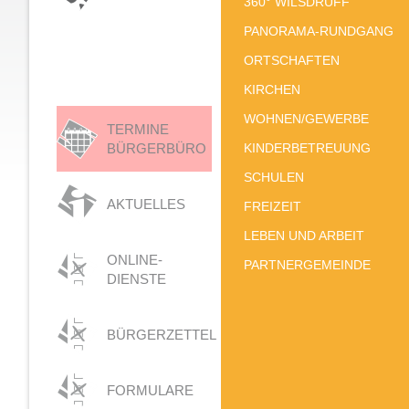
360° WILSDRUFF
PANORAMA-RUNDGANG
ORTSCHAFTEN
KIRCHEN
WOHNEN/GEWERBE
TERMINE
BÜRGERBÜRO
KINDERBETREUUNG
SCHULEN
AKTUELLES
FREIZEIT
LEBEN UND ARBEIT
ONLINE-
PARTNERGEMEINDE
DIENSTE
BÜRGERZETTEL
FORMULARE