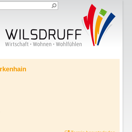
irkenhain
7