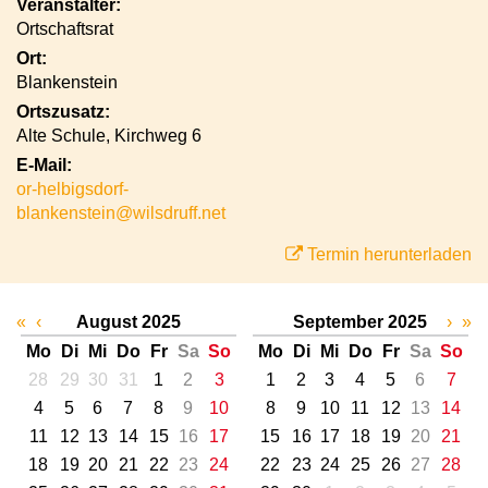
Veranstalter:
Ortschaftsrat
Ort:
Blankenstein
Ortszusatz:
Alte Schule, Kirchweg 6
E-Mail:
or-helbigsdorf-
blankenstein@wilsdruff.net
Termin herunterladen
«
‹
August 2025
September 2025
›
»
Mo
Di
Mi
Do
Fr
Sa
So
Mo
Di
Mi
Do
Fr
Sa
So
28
29
30
31
1
2
3
1
2
3
4
5
6
7
4
5
6
7
8
9
10
8
9
10
11
12
13
14
11
12
13
14
15
16
17
15
16
17
18
19
20
21
18
19
20
21
22
23
24
22
23
24
25
26
27
28