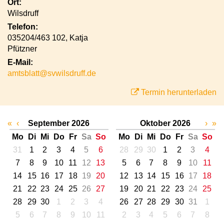
Ort:
Wilsdruff
Telefon:
035204/463 102, Katja
Pfützner
E-Mail:
amtsblatt@svwilsdruff.de
Termin herunterladen
«
‹
September 2026
Oktober 2026
›
»
Mo
Di
Mi
Do
Fr
Sa
So
Mo
Di
Mi
Do
Fr
Sa
So
31
1
2
3
4
5
6
28
29
30
1
2
3
4
7
8
9
10
11
12
13
5
6
7
8
9
10
11
14
15
16
17
18
19
20
12
13
14
15
16
17
18
21
22
23
24
25
26
27
19
20
21
22
23
24
25
28
29
30
1
2
3
4
26
27
28
29
30
31
1
5
6
7
8
9
10
11
2
3
4
5
6
7
8