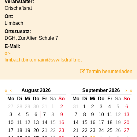
Veranstalter:
Ortschaftsrat
Ort:
Limbach
Ortszusatz:
DGH, Zur Alten Schule 7
E-Mail:
or-
limbach.birkenhain@svwilsdruff.net
Termin herunterladen
«
‹
August 2026
September 2026
›
»
Mo
Di
Mi
Do
Fr
Sa
So
Mo
Di
Mi
Do
Fr
Sa
So
27
28
29
30
31
1
2
31
1
2
3
4
5
6
3
4
5
6
7
8
9
7
8
9
10
11
12
13
10
11
12
13
14
15
16
14
15
16
17
18
19
20
17
18
19
20
21
22
23
21
22
23
24
25
26
27