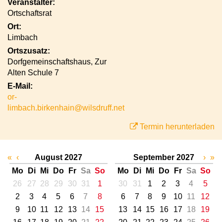
Veranstalter:
Ortschaftsrat
Ort:
Limbach
Ortszusatz:
Dorfgemeinschaftshaus, Zur
Alten Schule 7
E-Mail:
or-
limbach.birkenhain@wilsdruff.net
Termin herunterladen
«
‹
August 2027
September 2027
›
»
Mo
Di
Mi
Do
Fr
Sa
So
Mo
Di
Mi
Do
Fr
Sa
So
26
27
28
29
30
31
1
30
31
1
2
3
4
5
2
3
4
5
6
7
8
6
7
8
9
10
11
12
9
10
11
12
13
14
15
13
14
15
16
17
18
19