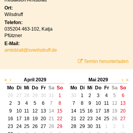
Ort:
Wilsdruff
Telefon:
035204 463-102, Katja
Pfützner
E-Mail:
amtsblatt@svwilsdruff.de
Termin herunterladen
«
‹
April 2029
Mai 2029
›
»
Mo
Di
Mi
Do
Fr
Sa
So
Mo
Di
Mi
Do
Fr
Sa
So
26
27
28
29
30
31
1
30
1
2
3
4
5
6
2
3
4
5
6
7
8
7
8
9
10
11
12
13
9
10
11
12
13
14
15
14
15
16
17
18
19
20
16
17
18
19
20
21
22
21
22
23
24
25
26
27
23
24
25
26
27
28
29
28
29
30
31
1
2
3