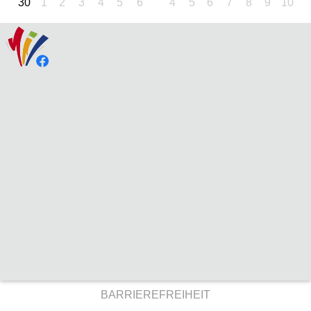
30
1
2
3
4
5
6
4
5
6
7
8
9
10
BARRIEREFREIHEIT