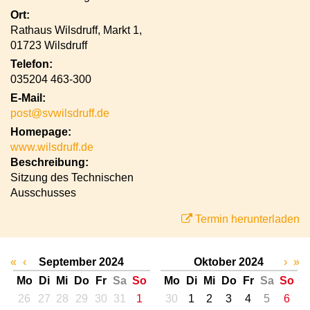
Ort:
Rathaus Wilsdruff, Markt 1,
01723 Wilsdruff
Telefon:
035204 463-300
E-Mail:
post@svwilsdruff.de
Homepage:
www.wilsdruff.de
Beschreibung:
Sitzung des Technischen
Ausschusses
Termin herunterladen
«
‹
September 2024
Oktober 2024
›
»
Mo
Di
Mi
Do
Fr
Sa
So
Mo
Di
Mi
Do
Fr
Sa
So
26
27
28
29
30
31
1
30
1
2
3
4
5
6