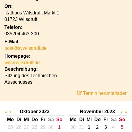
Ort:
Rathaus Wilsdruff, Markt 1,
01723 Wilsdruff
Telefon:
035204 463-300
E-Mail:
post@svwilsdruff.de
Homepage:
www.wilsdruff.de
Beschreibung:
Sitzung des Technischen
Ausschusses
Termin herunterladen
«
‹
Oktober 2023
November 2023
›
»
Mo
Di
Mi
Do
Fr
Sa
So
Mo
Di
Mi
Do
Fr
Sa
So
25
26
27
28
29
30
1
30
31
1
2
3
4
5