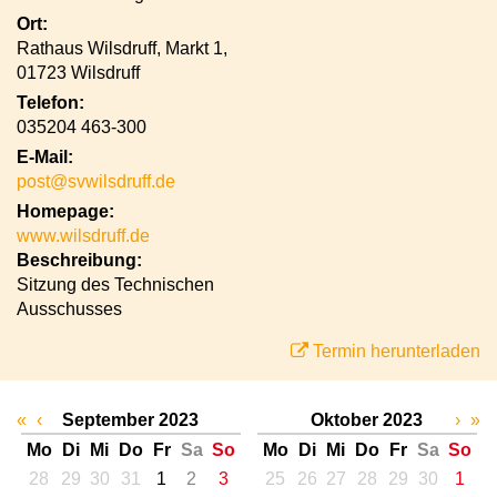
Ort:
Rathaus Wilsdruff, Markt 1,
01723 Wilsdruff
Telefon:
035204 463-300
E-Mail:
post@svwilsdruff.de
Homepage:
www.wilsdruff.de
Beschreibung:
Sitzung des Technischen
Ausschusses
Termin herunterladen
«
‹
September 2023
Oktober 2023
›
»
Mo
Di
Mi
Do
Fr
Sa
So
Mo
Di
Mi
Do
Fr
Sa
So
28
29
30
31
1
2
3
25
26
27
28
29
30
1