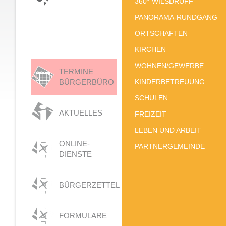
360° WILSDRUFF
PANORAMA-RUNDGANG
ORTSCHAFTEN
KIRCHEN
WOHNEN/GEWERBE
TERMINE
BÜRGERBÜRO
KINDERBETREUUNG
SCHULEN
AKTUELLES
FREIZEIT
LEBEN UND ARBEIT
ONLINE-
PARTNERGEMEINDE
DIENSTE
BÜRGERZETTEL
FORMULARE