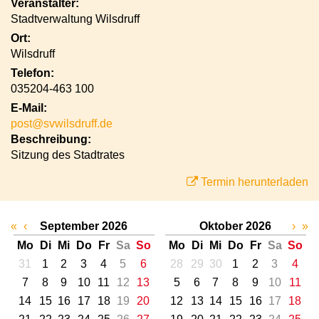
Veranstalter:
Stadtverwaltung Wilsdruff
Ort:
Wilsdruff
Telefon:
035204-463 100
E-Mail:
post@svwilsdruff.de
Beschreibung:
Sitzung des Stadtrates
Termin herunterladen
«
‹
September 2026
Oktober 2026
›
»
Mo
Di
Mi
Do
Fr
Sa
So
Mo
Di
Mi
Do
Fr
Sa
So
31
1
2
3
4
5
6
28
29
30
1
2
3
4
7
8
9
10
11
12
13
5
6
7
8
9
10
11
14
15
16
17
18
19
20
12
13
14
15
16
17
18