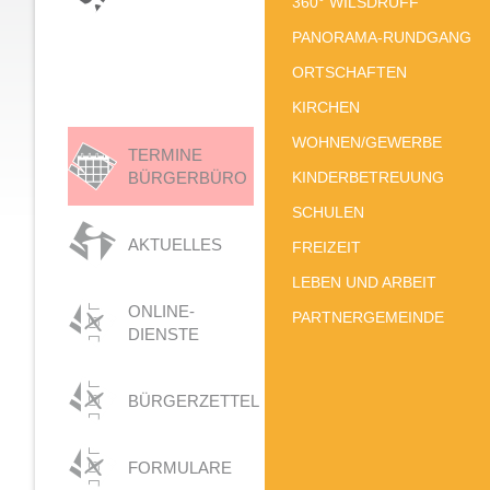
360° WILSDRUFF
PANORAMA-RUNDGANG
ORTSCHAFTEN
KIRCHEN
WOHNEN/GEWERBE
TERMINE
BÜRGERBÜRO
KINDERBETREUUNG
SCHULEN
AKTUELLES
FREIZEIT
LEBEN UND ARBEIT
ONLINE-
PARTNERGEMEINDE
DIENSTE
BÜRGERZETTEL
FORMULARE