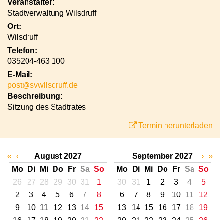
Veranstalter:
Stadtverwaltung Wilsdruff
Ort:
Wilsdruff
Telefon:
035204-463 100
E-Mail:
post@svwilsdruff.de
Beschreibung:
Sitzung des Stadtrates
Termin herunterladen
«
‹
August 2027
September 2027
›
»
Mo
Di
Mi
Do
Fr
Sa
So
Mo
Di
Mi
Do
Fr
Sa
So
26
27
28
29
30
31
1
30
31
1
2
3
4
5
2
3
4
5
6
7
8
6
7
8
9
10
11
12
9
10
11
12
13
14
15
13
14
15
16
17
18
19