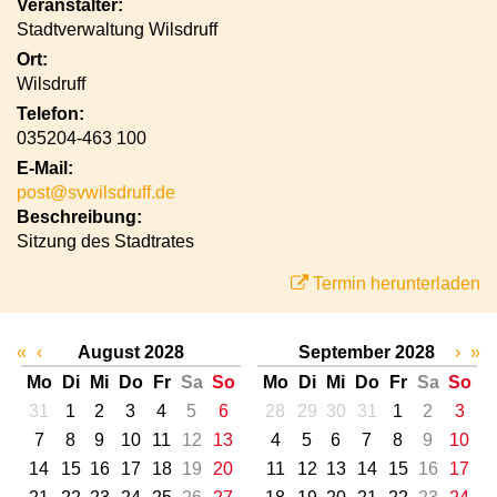
Veranstalter:
Stadtverwaltung Wilsdruff
Ort:
Wilsdruff
Telefon:
035204-463 100
E-Mail:
post@svwilsdruff.de
Beschreibung:
Sitzung des Stadtrates
Termin herunterladen
«
‹
August 2028
September 2028
›
»
Mo
Di
Mi
Do
Fr
Sa
So
Mo
Di
Mi
Do
Fr
Sa
So
31
1
2
3
4
5
6
28
29
30
31
1
2
3
7
8
9
10
11
12
13
4
5
6
7
8
9
10
14
15
16
17
18
19
20
11
12
13
14
15
16
17