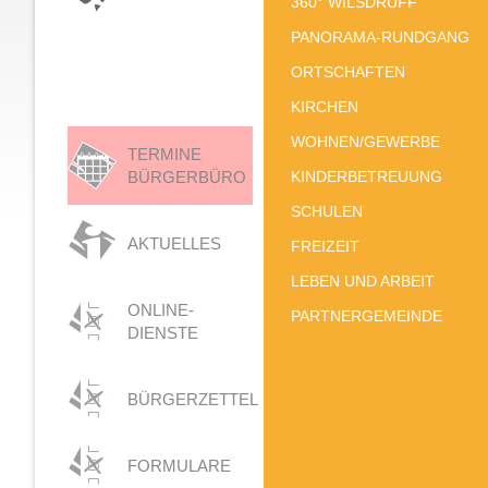
360° WILSDRUFF
PANORAMA-RUNDGANG
ORTSCHAFTEN
KIRCHEN
WOHNEN/GEWERBE
TERMINE
BÜRGERBÜRO
KINDERBETREUUNG
SCHULEN
AKTUELLES
FREIZEIT
LEBEN UND ARBEIT
ONLINE-
PARTNERGEMEINDE
DIENSTE
BÜRGERZETTEL
FORMULARE