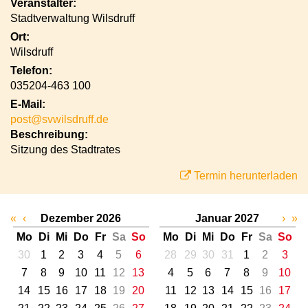
Veranstalter:
Stadtverwaltung Wilsdruff
Ort:
Wilsdruff
Telefon:
035204-463 100
E-Mail:
post@svwilsdruff.de
Beschreibung:
Sitzung des Stadtrates
Termin herunterladen
«
‹
Dezember 2026
Januar 2027
›
»
Mo
Di
Mi
Do
Fr
Sa
So
Mo
Di
Mi
Do
Fr
Sa
So
30
1
2
3
4
5
6
28
29
30
31
1
2
3
7
8
9
10
11
12
13
4
5
6
7
8
9
10
14
15
16
17
18
19
20
11
12
13
14
15
16
17