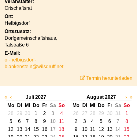
Veranstalter:
Ortschaftsrat
Ort:
Helbigsdorf
Ortszusatz:
Dorfgemeinschaftshaus,
Talstraße 6
E-Mail:
or-helbigsdorf-
blankenstein@wilsdruff.net
Termin herunterladen
«
‹
Juli 2027
August 2027
›
»
Mo
Di
Mi
Do
Fr
Sa
So
Mo
Di
Mi
Do
Fr
Sa
So
28
29
30
1
2
3
4
26
27
28
29
30
31
1
5
6
7
8
9
10
11
2
3
4
5
6
7
8
12
13
14
15
16
17
18
9
10
11
12
13
14
15