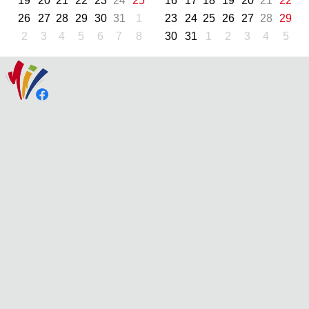
19
20
21
22
23
24
25
16
17
18
19
20
21
22
26
27
28
29
30
31
1
23
24
25
26
27
28
29
2
3
4
5
6
7
8
30
31
1
2
3
4
5