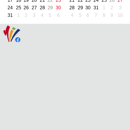
17
18
19
20
21
22
23
21
22
23
24
25
26
27
24
25
26
27
28
29
30
28
29
30
31
1
2
3
31
1
2
3
4
5
6
4
5
6
7
8
9
10