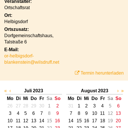
Veranstalter:
Ortschaftsrat
Ort:
Helbigsdorf
Ortszusatz:
Dorfgemeinschaftshaus,
Talstraße 6
E-Mail:
or-helbigsdorf-
blankenstein@wilsdruff.net
Termin herunterladen
«
‹
Juli 2023
August 2023
›
»
Mo
Di
Mi
Do
Fr
Sa
So
Mo
Di
Mi
Do
Fr
Sa
So
26
27
28
29
30
1
2
31
1
2
3
4
5
6
3
4
5
6
7
8
9
7
8
9
10
11
12
13
10
11
12
13
14
15
16
14
15
16
17
18
19
20