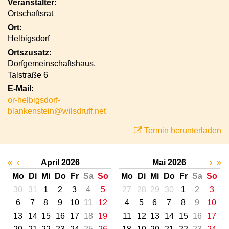
Veranstalter:
Ortschaftsrat
Ort:
Helbigsdorf
Ortszusatz:
Dorfgemeinschaftshaus,
Talstraße 6
E-Mail:
or-helbigsdorf-
blankenstein@wilsdruff.net
Termin herunterladen
«
‹
April 2026
Mai 2026
›
»
Mo
Di
Mi
Do
Fr
Sa
So
Mo
Di
Mi
Do
Fr
Sa
So
30
31
1
2
3
4
5
27
28
29
30
1
2
3
6
7
8
9
10
11
12
4
5
6
7
8
9
10
13
14
15
16
17
18
19
11
12
13
14
15
16
17