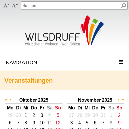


Veranstaltungen
«
‹
Oktober 2025
November 2025
›
»
Mo
Di
Mi
Do
Fr
Sa
So
Mo
Di
Mi
Do
Fr
Sa
So
29
30
1
2
3
4
5
27
28
29
30
31
1
2
6
7
8
9
10
11
12
3
4
5
6
7
8
9