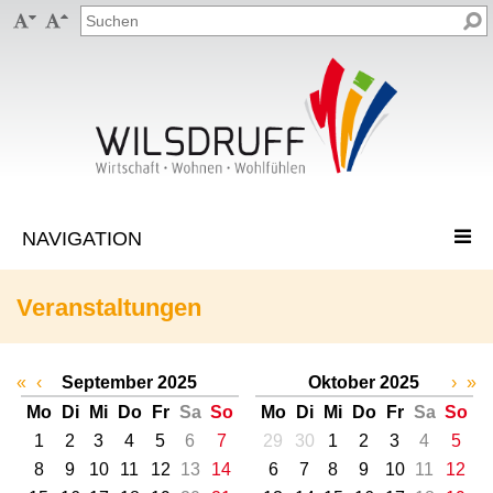


Veranstaltungen
«
‹
September 2025
Oktober 2025
›
»
Mo
Di
Mi
Do
Fr
Sa
So
Mo
Di
Mi
Do
Fr
Sa
So
1
2
3
4
5
6
7
29
30
1
2
3
4
5
8
9
10
11
12
13
14
6
7
8
9
10
11
12