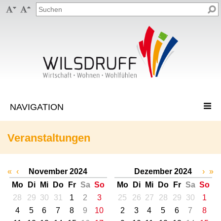


Veranstaltungen
«
‹
November 2024
Dezember 2024
›
»
Mo
Di
Mi
Do
Fr
Sa
So
Mo
Di
Mi
Do
Fr
Sa
So
28
29
30
31
1
2
3
25
26
27
28
29
30
1
4
5
6
7
8
9
10
2
3
4
5
6
7
8