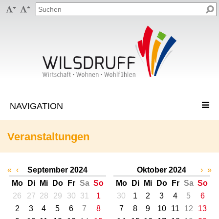


Veranstaltungen
«
‹
September 2024
Oktober 2024
›
»
Mo
Di
Mi
Do
Fr
Sa
So
Mo
Di
Mi
Do
Fr
Sa
So
26
27
28
29
30
31
1
30
1
2
3
4
5
6
2
3
4
5
6
7
8
7
8
9
10
11
12
13