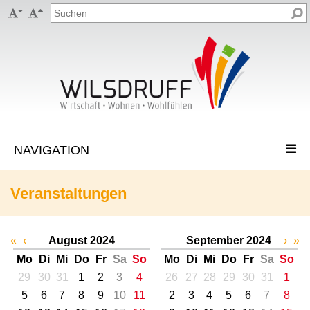


Veranstaltungen
«
‹
August 2024
September 2024
›
»
Mo
Di
Mi
Do
Fr
Sa
So
Mo
Di
Mi
Do
Fr
Sa
So
29
30
31
1
2
3
4
26
27
28
29
30
31
1
5
6
7
8
9
10
11
2
3
4
5
6
7
8