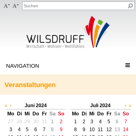


Veranstaltungen
«
‹
Juni 2024
Juli 2024
›
»
Mo
Di
Mi
Do
Fr
Sa
So
Mo
Di
Mi
Do
Fr
Sa
So
27
28
29
30
31
1
2
1
2
3
4
5
6
7
3
4
5
6
7
8
9
8
9
10
11
12
13
14