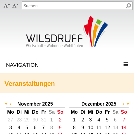


Veranstaltungen
«
‹
November 2025
Dezember 2025
›
»
Mo
Di
Mi
Do
Fr
Sa
So
Mo
Di
Mi
Do
Fr
Sa
So
27
28
29
30
31
1
2
1
2
3
4
5
6
7
3
4
5
6
7
8
9
8
9
10
11
12
13
14