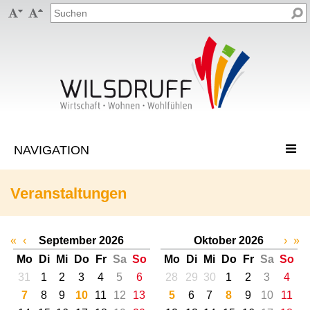


Veranstaltungen
«
‹
September 2026
Oktober 2026
›
»
Mo
Di
Mi
Do
Fr
Sa
So
Mo
Di
Mi
Do
Fr
Sa
So
31
1
2
3
4
5
6
28
29
30
1
2
3
4
7
8
9
10
11
12
13
5
6
7
8
9
10
11