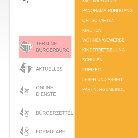
360° WILSDRUFF
PANORAMA-RUNDGANG
ORTSCHAFTEN
KIRCHEN
WOHNEN/GEWERBE
TERMINE
BÜRGERBÜRO
KINDERBETREUUNG
SCHULEN
AKTUELLES
FREIZEIT
LEBEN UND ARBEIT
ONLINE-
PARTNERGEMEINDE
DIENSTE
BÜRGERZETTEL
FORMULARE