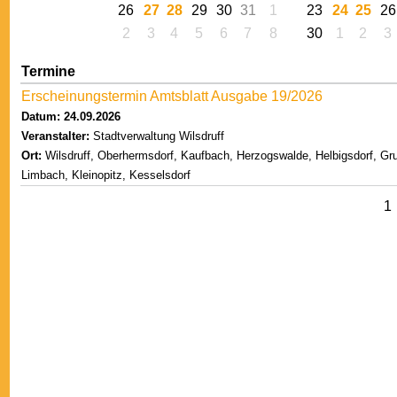
26
27
28
29
30
31
1
23
24
25
26
2
3
4
5
6
7
8
30
1
2
3
Termine
Erscheinungstermin Amtsblatt Ausgabe 19/2026
Datum: 24.09.2026
Veranstalter:
Stadtverwaltung Wilsdruff
Ort:
Wilsdruff, Oberhermsdorf, Kaufbach, Herzogswalde, Helbigsdorf, Gr
Limbach, Kleinopitz, Kesselsdorf
1