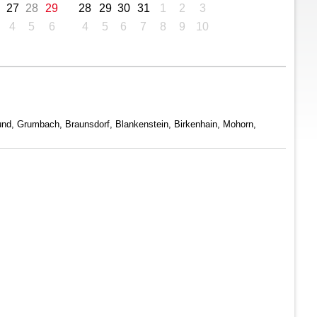
27
28
29
28
29
30
31
1
2
3
4
5
6
4
5
6
7
8
9
10
und, Grumbach, Braunsdorf, Blankenstein, Birkenhain, Mohorn,