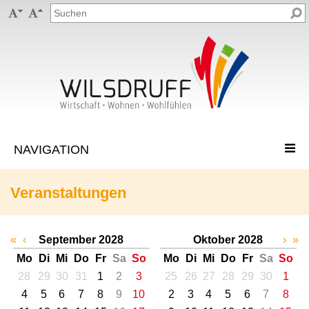


Veranstaltungen
«
‹
September 2028
Oktober 2028
›
»
Mo
Di
Mi
Do
Fr
Sa
So
Mo
Di
Mi
Do
Fr
Sa
So
28
29
30
31
1
2
3
25
26
27
28
29
30
1
4
5
6
7
8
9
10
2
3
4
5
6
7
8