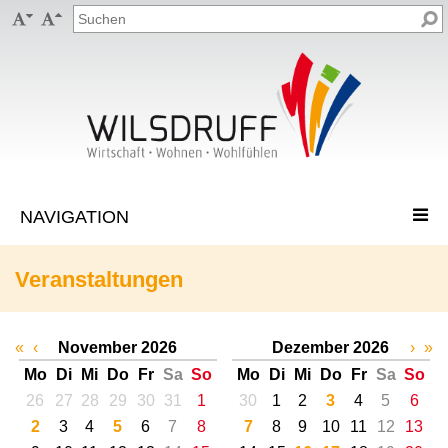


Veranstaltungen
«
‹
November 2026
Dezember 2026
›
»
Mo
Di
Mi
Do
Fr
Sa
So
Mo
Di
Mi
Do
Fr
Sa
So
26
27
28
29
30
31
1
30
1
2
3
4
5
6
2
3
4
5
6
7
8
7
8
9
10
11
12
13