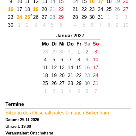
9
10
11
12
13
14
15
14
15
16
17
18
19
20
16
17
18
19
20
21
22
21
22
23
24
25
26
27
23
24
25
26
27
28
29
28
29
30
31
1
2
3
30
1
2
3
4
5
6
4
5
6
7
8
9
10
Januar 2027
Mo
Di
Mi
Do
Fr
Sa
So
28
29
30
31
1
2
3
4
5
6
7
8
9
10
11
12
13
14
15
16
17
18
19
20
21
22
23
24
25
26
27
28
29
30
31
1
2
3
4
5
6
7
Termine
Sitzung des Ortschaftsrates Limbach-Birkenhain
Datum: 25.11.2026
Uhrzeit: 19:00
Veranstalter:
Ortschaftsrat