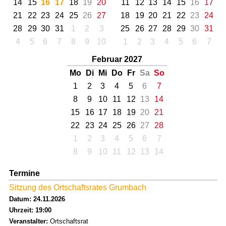
14
15
16
17
18
19
20
11
12
13
14
15
16
17
21
22
23
24
25
26
27
18
19
20
21
22
23
24
28
29
30
31
1
2
3
25
26
27
28
29
30
31
4
5
6
7
8
9
10
1
2
3
4
5
6
7
Februar 2027
Mo
Di
Mi
Do
Fr
Sa
So
1
2
3
4
5
6
7
8
9
10
11
12
13
14
15
16
17
18
19
20
21
22
23
24
25
26
27
28
1
2
3
4
5
6
7
8
9
10
11
12
13
14
Termine
Sitzung des Ortschaftsrates Grumbach
Datum: 24.11.2026
Uhrzeit: 19:00
Veranstalter:
Ortschaftsrat