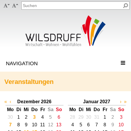


Veranstaltungen
«
‹
Dezember 2026
Januar 2027
›
»
Mo
Di
Mi
Do
Fr
Sa
So
Mo
Di
Mi
Do
Fr
Sa
So
30
1
2
3
4
5
6
28
29
30
31
1
2
3
7
8
9
10
11
12
13
4
5
6
7
8
9
10