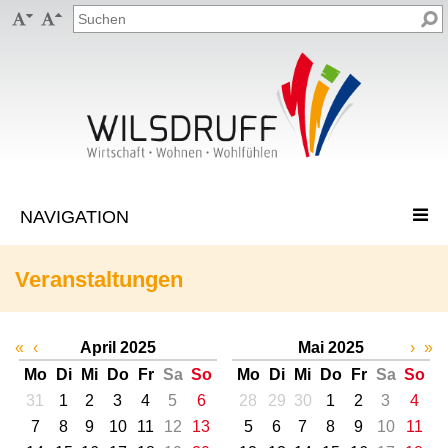


Veranstaltungen
«
‹
April 2025
Mai 2025
›
»
Mo
Di
Mi
Do
Fr
Sa
So
Mo
Di
Mi
Do
Fr
Sa
So
31
1
2
3
4
5
6
28
29
30
1
2
3
4
7
8
9
10
11
12
13
5
6
7
8
9
10
11