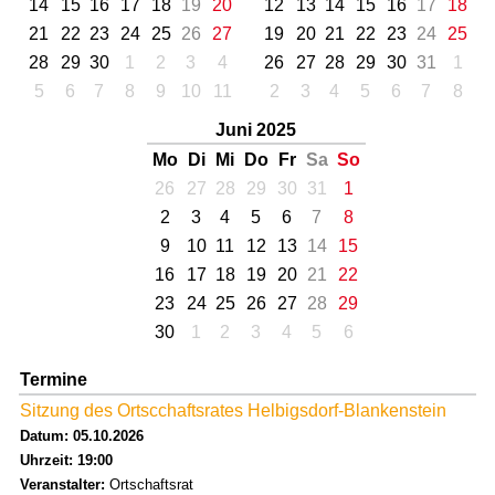
14
15
16
17
18
19
20
12
13
14
15
16
17
18
21
22
23
24
25
26
27
19
20
21
22
23
24
25
28
29
30
1
2
3
4
26
27
28
29
30
31
1
5
6
7
8
9
10
11
2
3
4
5
6
7
8
Juni 2025
Mo
Di
Mi
Do
Fr
Sa
So
26
27
28
29
30
31
1
2
3
4
5
6
7
8
9
10
11
12
13
14
15
16
17
18
19
20
21
22
23
24
25
26
27
28
29
30
1
2
3
4
5
6
Termine
Sitzung des Ortscchaftsrates Helbigsdorf-Blankenstein
Datum: 05.10.2026
Uhrzeit: 19:00
Veranstalter:
Ortschaftsrat