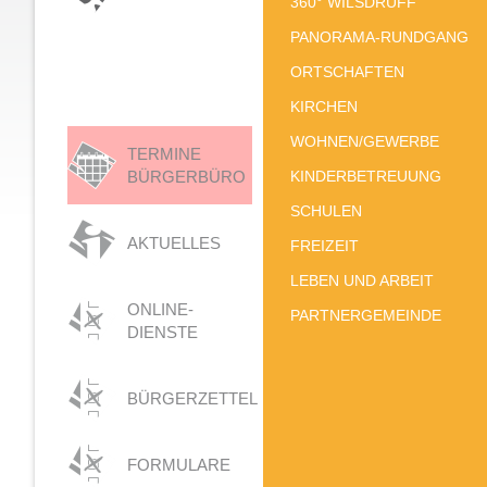
360° WILSDRUFF
PANORAMA-RUNDGANG
ORTSCHAFTEN
KIRCHEN
WOHNEN/GEWERBE
TERMINE
BÜRGERBÜRO
KINDERBETREUUNG
SCHULEN
AKTUELLES
FREIZEIT
LEBEN UND ARBEIT
ONLINE-
PARTNERGEMEINDE
DIENSTE
BÜRGERZETTEL
FORMULARE