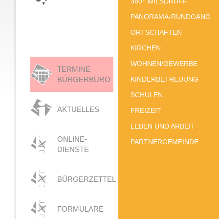
360° WILSDRUFF
PANORAMA-RUNDGANG
ORTSCHAFTEN
KIRCHEN
WOHNEN/GEWERBE
TERMINE
BÜRGERBÜRO
KINDERBETREUUNG
SCHULEN
AKTUELLES
FREIZEIT
LEBEN UND ARBEIT
ONLINE-
PARTNERGEMEINDE
DIENSTE
BÜRGERZETTEL
FORMULARE