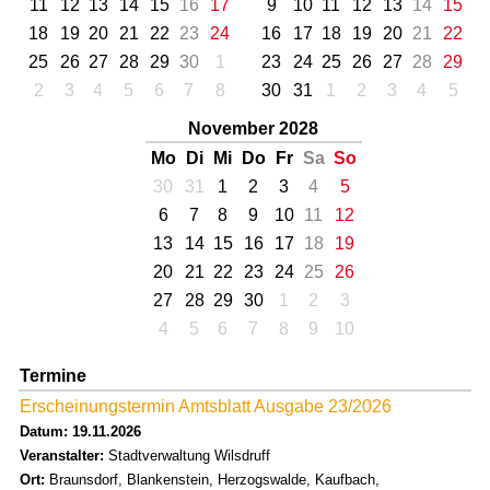
11
12
13
14
15
16
17
9
10
11
12
13
14
15
18
19
20
21
22
23
24
16
17
18
19
20
21
22
25
26
27
28
29
30
1
23
24
25
26
27
28
29
2
3
4
5
6
7
8
30
31
1
2
3
4
5
November 2028
Mo
Di
Mi
Do
Fr
Sa
So
30
31
1
2
3
4
5
6
7
8
9
10
11
12
13
14
15
16
17
18
19
20
21
22
23
24
25
26
27
28
29
30
1
2
3
4
5
6
7
8
9
10
Termine
Erscheinungstermin Amtsblatt Ausgabe 23/2026
Datum: 19.11.2026
Veranstalter:
Stadtverwaltung Wilsdruff
Ort:
Braunsdorf, Blankenstein, Herzogswalde, Kaufbach,