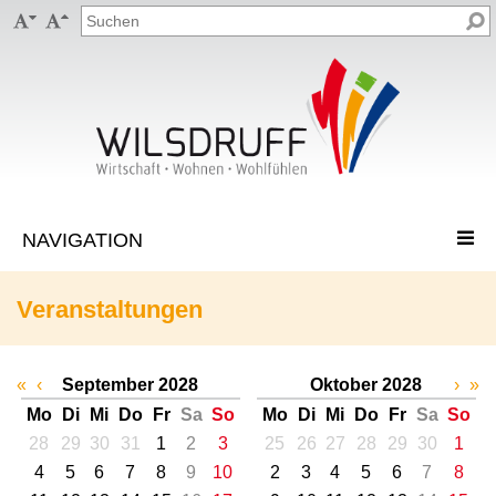


Veranstaltungen
«
‹
September 2028
Oktober 2028
›
»
Mo
Di
Mi
Do
Fr
Sa
So
Mo
Di
Mi
Do
Fr
Sa
So
28
29
30
31
1
2
3
25
26
27
28
29
30
1
4
5
6
7
8
9
10
2
3
4
5
6
7
8