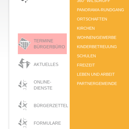
360° WILSDRUFF
PANORAMA-RUNDGANG
ORTSCHAFTEN
KIRCHEN
WOHNEN/GEWERBE
TERMINE
BÜRGERBÜRO
KINDERBETREUUNG
SCHULEN
AKTUELLES
FREIZEIT
LEBEN UND ARBEIT
ONLINE-
PARTNERGEMEINDE
DIENSTE
BÜRGERZETTEL
FORMULARE